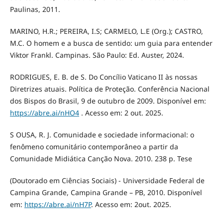
Paulinas, 2011.
MARINO, H.R.; PEREIRA, I.S; CARMELO, L.E (Org.); CASTRO,
M.C. O homem e a busca de sentido: um guia para entender
Viktor Frankl. Campinas. São Paulo: Ed. Auster, 2024.
RODRIGUES, E. B. de S. Do Concílio Vaticano II às nossas
Diretrizes atuais. Política de Proteção. Conferência Nacional
dos Bispos do Brasil, 9 de outubro de 2009. Disponível em:
https://abre.ai/nHO4
. Acesso em: 2 out. 2025.
S OUSA, R. J. Comunidade e sociedade informacional: o
fenômeno comunitário contemporâneo a partir da
Comunidade Midiática Canção Nova. 2010. 238 p. Tese
(Doutorado em Ciências Sociais) - Universidade Federal de
Campina Grande, Campina Grande – PB, 2010. Disponível
em:
https://abre.ai/nH7P
. Acesso em: 2out. 2025.