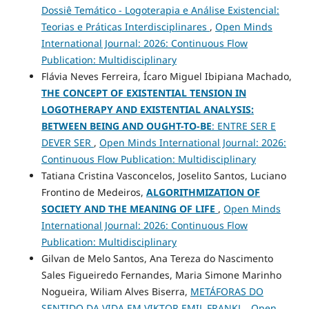
Dossiê Temático - Logoterapia e Análise Existencial:
Teorias e Práticas Interdisciplinares
,
Open Minds
International Journal: 2026: Continuous Flow
Publication: Multidisciplinary
Flávia Neves Ferreira, Ícaro Miguel Ibipiana Machado,
THE CONCEPT OF EXISTENTIAL TENSION IN
LOGOTHERAPY AND EXISTENTIAL ANALYSIS:
BETWEEN BEING AND OUGHT-TO-BE
: ENTRE SER E
DEVER SER
,
Open Minds International Journal: 2026:
Continuous Flow Publication: Multidisciplinary
Tatiana Cristina Vasconcelos, Joselito Santos, Luciano
Frontino de Medeiros,
ALGORITHMIZATION OF
SOCIETY AND THE MEANING OF LIFE
,
Open Minds
International Journal: 2026: Continuous Flow
Publication: Multidisciplinary
Gilvan de Melo Santos, Ana Tereza do Nascimento
Sales Figueiredo Fernandes, Maria Simone Marinho
Nogueira, Wiliam Alves Biserra,
METÁFORAS DO
SENTIDO DA VIDA EM VIKTOR EMIL FRANKL
,
Open