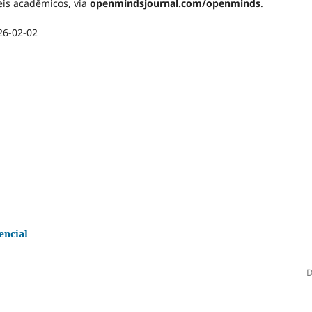
eis acadêmicos, via
openmindsjournal.com/openminds
.
26-02-02
encial