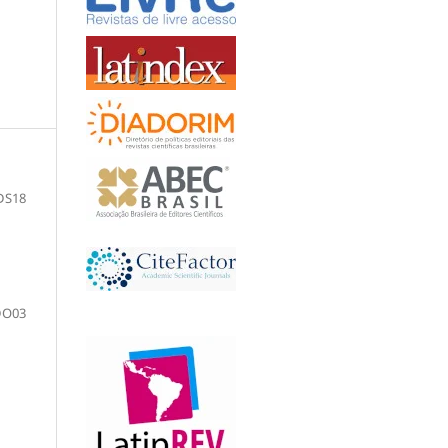
DS18
DO03