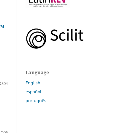
OM
Language
English
DS04
español
português
DO06