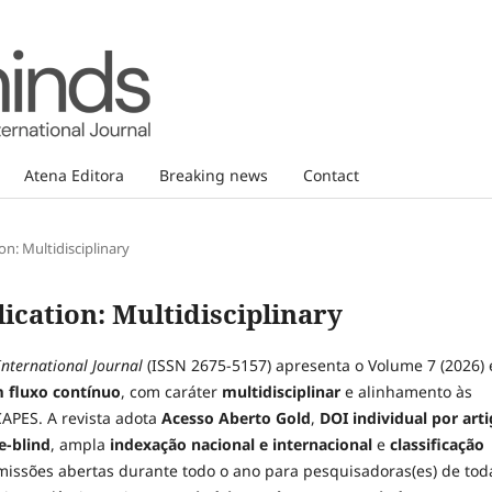
Atena Editora
Breaking news
Contact
n: Multidisciplinary
ication: Multidisciplinary
nternational Journal
(ISSN 2675-5157) apresenta o Volume 7 (2026)
 fluxo contínuo
, com caráter
multidisciplinar
e alinhamento às
CAPES. A revista adota
Acesso Aberto Gold
,
DOI individual por art
e-blind
, ampla
indexação nacional e internacional
e
classificação
missões abertas durante todo o ano para pesquisadoras(es) de tod