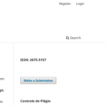
Register
Login
Search
ISSN: 2675-5157
 em
Make a Submission
igo
,
Controle de Plágio
as