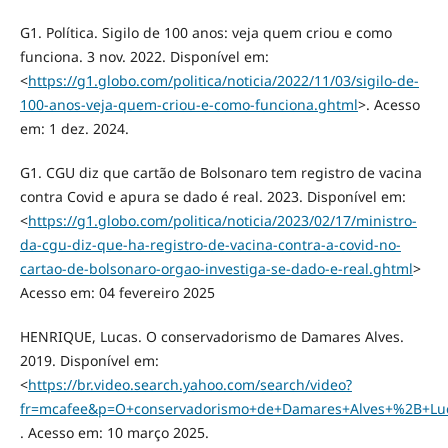
G1. Política. Sigilo de 100 anos: veja quem criou e como
funciona. 3 nov. 2022. Disponível em:
<
https://g1.globo.com/politica/noticia/2022/11/03/sigilo-de-
100-anos-veja-quem-criou-e-como-funciona.ghtml
>. Acesso
em: 1 dez. 2024.
G1. CGU diz que cartão de Bolsonaro tem registro de vacina
contra Covid e apura se dado é real. 2023. Disponível em:
<
https://g1.globo.com/politica/noticia/2023/02/17/ministro-
da-cgu-diz-que-ha-registro-de-vacina-contra-a-covid-no-
cartao-de-bolsonaro-orgao-investiga-se-dado-e-real.ghtml
>
Acesso em: 04 fevereiro 2025
HENRIQUE, Lucas. O conservadorismo de Damares Alves.
2019. Disponível em:
<
https://br.video.search.yahoo.com/search/video?
fr=mcafee&p=O+conservadorismo+de+Damares+Alves+%2B+Lu
. Acesso em: 10 março 2025.