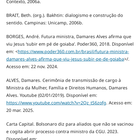
Contexto, 2006a.
BRAIT, Beth. (org.). Bakhtin: dialogismo e construção do
sentido. Campinas: Unicamp, 2006b.
BORGES, André. Futura ministra, Damares Alves afirma que
viu Jesus ‘subir em pé de goiaba’. Poder360, 2018. Disponível
em: <
https://www.poder360.com.br/brasil/futura-ministra-
damares-alves-afirma-que-viu-jesus-subir-pe-de-goiaba
>/.
Acesso em: 22 nov. 2024.
ALVES, Damares. Cerimônia de transmissão de cargo à
Ministra da Mulher, Família e Direitos Humanos, Damares
Alves. Youtube (02/01/2019). Disponível em:
https://www.youtube.com/watch?v=2Qz_tS6zofg
. Acesso em:
20 mar. 2025.
Carta Capital. Bolsonaro diz para aliados que não se vacinou
e cogita abrir processo contra ministro da CGU. 2023.
Disponível em: