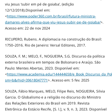
viu Jesus ‘subir em pé de goiaba’, (edição
12/12/2018).Disponível em:
<
https://www.poder360.com.br/brasil/futura-ministra-
damares-alves-afirma-que-viu-jesus-subir-pe-de-goiaba/
>.
Acesso em: 22 de nov 2024
RICUPERO, Rubens. A diplomacia na construção do Brasil:
1750–2016. Rio de Janeiro: Versal Editores, 2017.
SOUZA, F. M.; MELO, F., NOGUEIRA, S.G. Discurso da política
externa brasileira em tempos de Bolsonaro e Araújo. São
Paulo: Mentes Abertas, 2023. Disponível em:
<
https://www.academia.edu/144444658/e_Book_Discurso_da_P
sm=b&rhid=39618047771
>. Acesso em: 5 fev. 2025
SOUZA, Fábio Marques, MELO, Filipe Reis, NOGUEIRA, Silvia
Garcia. O Globalismo e a religião no discurso do Ministro
das Relações Exteriores do Brasil em 2019. Revista
Eletrônica da Estácio Recife, [S. l.], v. 9, n. 3, 2023. Disponível