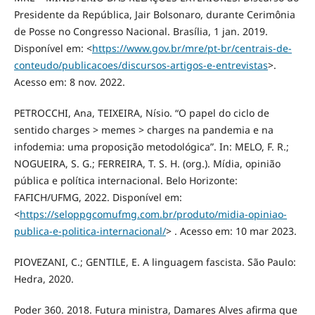
Presidente da República, Jair Bolsonaro, durante Cerimônia
de Posse no Congresso Nacional. Brasília, 1 jan. 2019.
Disponível em: <
https://www.gov.br/mre/pt-br/centrais-de-
conteudo/publicacoes/discursos-artigos-e-entrevistas
>.
Acesso em: 8 nov. 2022.
PETROCCHI, Ana, TEIXEIRA, Nísio. “O papel do ciclo de
sentido charges > memes > charges na pandemia e na
infodemia: uma proposição metodológica”. In: MELO, F. R.;
NOGUEIRA, S. G.; FERREIRA, T. S. H. (org.). Mídia, opinião
pública e política internacional. Belo Horizonte:
FAFICH/UFMG, 2022. Disponível em:
<
https://seloppgcomufmg.com.br/produto/midia-opiniao-
publica-e-politica-internacional/
> . Acesso em: 10 mar 2023.
PIOVEZANI, C.; GENTILE, E. A linguagem fascista. São Paulo:
Hedra, 2020.
Poder 360. 2018. Futura ministra, Damares Alves afirma que