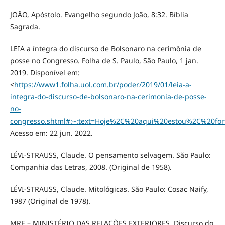
JOÃO, Apóstolo. Evangelho segundo João, 8:32. Bíblia
Sagrada.
LEIA a íntegra do discurso de Bolsonaro na cerimônia de
posse no Congresso. Folha de S. Paulo, São Paulo, 1 jan.
2019. Disponível em:
<
https://www1.folha.uol.com.br/poder/2019/01/leia-a-
integra-do-discurso-de-bolsonaro-na-cerimonia-de-posse-
no-
congresso.shtml#:~:text=Hoje%2C%20aqui%20estou%2C%20f
Acesso em: 22 jun. 2022.
LÉVI-STRAUSS, Claude. O pensamento selvagem. São Paulo:
Companhia das Letras, 2008. (Original de 1958).
LÉVI-STRAUSS, Claude. Mitológicas. São Paulo: Cosac Naify,
1987 (Original de 1978).
MRE – MINISTÉRIO DAS RELAÇÕES EXTERIORES. Discurso do