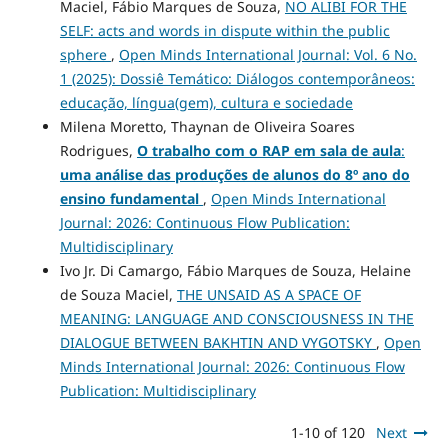
Maciel, Fábio Marques de Souza,
NO ALIBI FOR THE
SELF: acts and words in dispute within the public
sphere
,
Open Minds International Journal: Vol. 6 No.
1 (2025): Dossiê Temático: Diálogos contemporâneos:
educação, língua(gem), cultura e sociedade
Milena Moretto, Thaynan de Oliveira Soares
Rodrigues,
O trabalho com o RAP em sala de aula
:
uma análise das produções de alunos do 8º ano do
ensino fundamental
,
Open Minds International
Journal: 2026: Continuous Flow Publication:
Multidisciplinary
Ivo Jr. Di Camargo, Fábio Marques de Souza, Helaine
de Souza Maciel,
THE UNSAID AS A SPACE OF
MEANING: LANGUAGE AND CONSCIOUSNESS IN THE
DIALOGUE BETWEEN BAKHTIN AND VYGOTSKY
,
Open
Minds International Journal: 2026: Continuous Flow
Publication: Multidisciplinary
1-10 of 120
Next