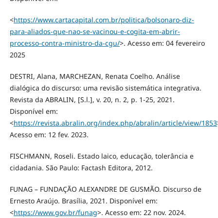
<
https://www.cartacapital.com.br/politica/bolsonaro-diz-
para-aliados-que-nao-se-vacinou-e-cogita-em-abrir-
processo-contra-ministro-da-cgu/
>. Acesso em: 04 fevereiro
2025
DESTRI, Alana, MARCHEZAN, Renata Coelho. Análise
dialógica do discurso: uma revisão sistemática integrativa.
Revista da ABRALIN, [S.l.], v. 20, n. 2, p. 1-25, 2021.
Disponível em:
<
https://revista.abralin.org/index.php/abralin/article/view/1853
Acesso em: 12 fev. 2023.
FISCHMANN, Roseli. Estado laico, educação, tolerância e
cidadania. São Paulo: Factash Editora, 2012.
FUNAG – FUNDAÇÃO ALEXANDRE DE GUSMÃO. Discurso de
Ernesto Araújo. Brasília, 2021. Disponível em:
<
https://www.gov.br/funag
>. Acesso em: 22 nov. 2024.