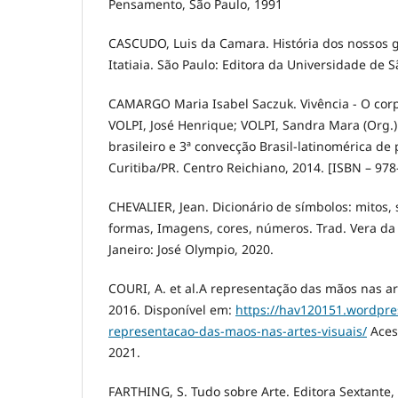
Pensamento, São Paulo, 1991
CASCUDO, Luis da Camara. História dos nossos g
Itatiaia. São Paulo: Editora da Universidade de S
CAMARGO Maria Isabel Saczuk. Vivência - O corp
VOLPI, José Henrique; VOLPI, Sandra Mara (Org.)
brasileiro e 3ª convecção Brasil-latinomérica de 
Curitiba/PR. Centro Reichiano, 2014. [ISBN – 978
CHEVALIER, Jean. Dicionário de símbolos: mitos,
formas, Imagens, cores, números. Trad. Vera da C
Janeiro: José Olympio, 2020.
COURI, A. et al.A representação das mãos nas ar
2016. Disponível em:
https://hav120151.wordpre
representacao-das-maos-nas-artes-visuais/
Aces
2021.
FARTHING, S. Tudo sobre Arte. Editora Sextante, 