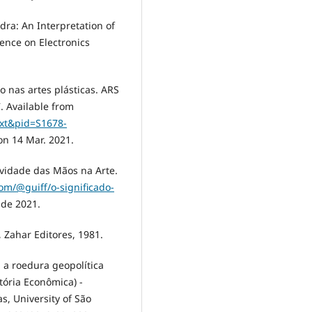
dra: An Interpretation of
ence on Electronics
o nas artes plásticas. ARS
7. Available from
text&pid=S1678-
on 14 Mar. 2021.
ividade das Mãos na Arte.
om/@guiff/o-significado-
 de 2021.
, Zahar Editores, 1981.
 a roedura geopolítica
tória Econômica) -
s, University of São