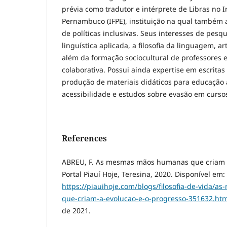
prévia como tradutor e intérprete de Libras no I
Pernambuco (IFPE), instituição na qual também
de políticas inclusivas. Seus interesses de pes
linguística aplicada, a filosofia da linguagem, ar
além da formação sociocultural de professores
colaborativa. Possui ainda expertise em escritas 
produção de materiais didáticos para educação a
acessibilidade e estudos sobre evasão em curso
References
ABREU, F. As mesmas mãos humanas que criam a
Portal Piauí Hoje, Teresina, 2020. Disponível em:
https://piauihoje.com/blogs/filosofia-de-vida
que-criam-a-evolucao-e-o-progresso-351632.htm
de 2021.