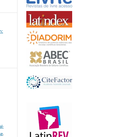
n:
l-
se
.