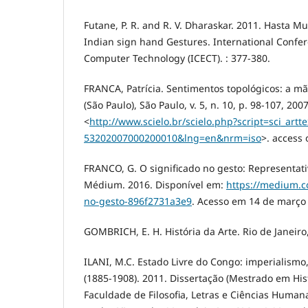
Futane, P. R. and R. V. Dharaskar. 2011. Hasta Mu
Indian sign hand Gestures. International Confer
Computer Technology (ICECT). : 377-380.
FRANCA, Patrícia. Sentimentos topológicos: a mã
(São Paulo), São Paulo, v. 5, n. 10, p. 98-107, 200
<
http://www.scielo.br/scielo.php?script=sci_art
53202007000200010&lng=en&nrm=iso
>. access 
FRANCO, G. O significado no gesto: Representat
Médium. 2016. Disponível em:
https://medium.c
no-gesto-896f2731a3e9
. Acesso em 14 de março
GOMBRICH, E. H. História da Arte. Rio de Janeiro
ILANI, M.C. Estado Livre do Congo: imperialismo,
(1885-1908). 2011. Dissertação (Mestrado em His
Faculdade de Filosofia, Letras e Ciências Humana