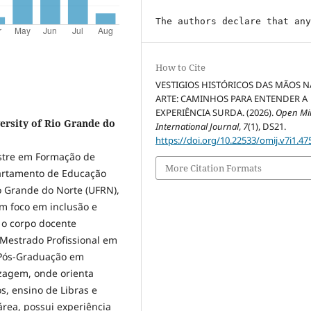
The authors declare that an
How to Cite
VESTIGIOS HISTÓRICOS DAS MÃOS N
ARTE: CAMINHOS PARA ENTENDER A
EXPERIÊNCIA SURDA. (2026).
Open Mi
sity of Rio Grande do
International Journal
,
7
(1), DS21.
https://doi.org/10.22533/omij.v7i1.47
stre em Formação de
More Citation Formats
partamento de Educação
o Grande do Norte (UFRN),
m foco em inclusão e
 o corpo docente
estrado Profissional em
 Pós-Graduação em
zagem, onde orienta
s, ensino de Libras e
 área, possui experiência