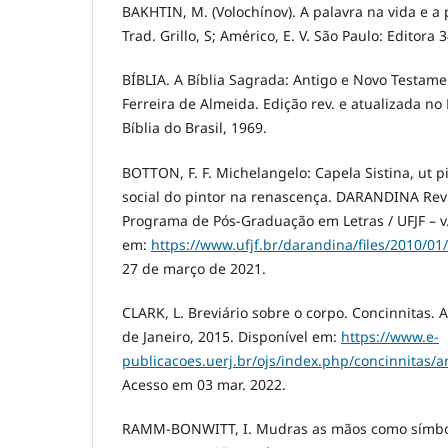
BAKHTIN, M. (Volochínov). A palavra na vida e a 
Trad. Grillo, S; Américo, E. V. São Paulo: Editora 
BÍBLIA. A Bíblia Sagrada: Antigo e Novo Testame
Ferreira de Almeida. Edição rev. e atualizada no 
Bíblia do Brasil, 1969.
BOTTON, F. F. Michelangelo: Capela Sistina, ut p
social do pintor na renascença. DARANDINA Revi
Programa de Pós-Graduação em Letras / UFJF – v. 
em:
https://www.ufjf.br/darandina/files/2010/01
27 de março de 2021.
CLARK, L. Breviário sobre o corpo. Concinnitas. An
de Janeiro, 2015. Disponível em:
https://www.e-
publicacoes.uerj.br/ojs/index.php/concinnitas/a
Acesso em 03 mar. 2022.
RAMM-BONWITT, I. Mudras as mãos como símbol