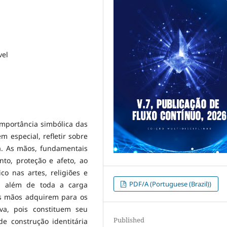
vel
importância simbólica das
 especial, refletir sobre
a. As mãos, fundamentais
to, proteção e afeto, ao
 nas artes, religiões e
PDF/A (Portuguese (Brazil))
o, além de toda a carga
s mãos adquirem para os
va, pois constituem seu
Published
e construção identitária