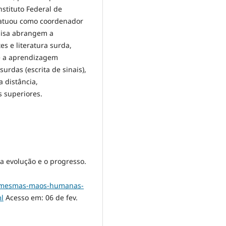
nstituto Federal de
 atuou como coordenador
quisa abrangem a
tes e literatura surda,
 e a aprendizagem
surdas (escrita de sinais),
 distância,
s superiores.
 evolução e o progresso.
/as-mesmas-maos-humanas-
l
Acesso em: 06 de fev.