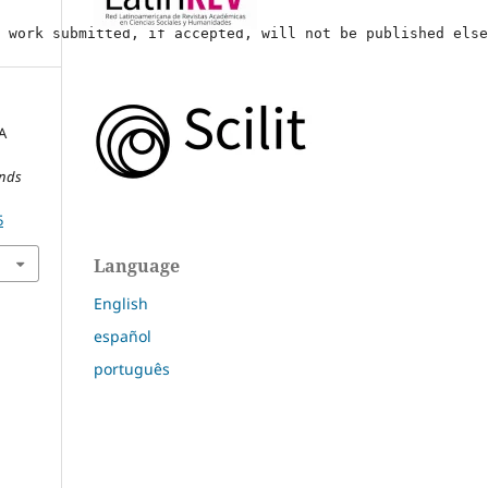
y work submitted, if accepted, will not be published els
A
nds
5
Language
English
español
português